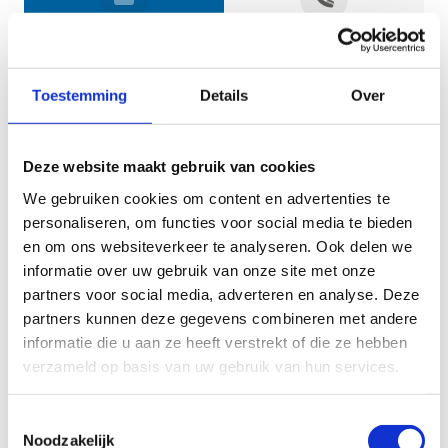
Jouw gegevens
Toestemming
Details
Over
Deze website maakt gebruik van cookies
We gebruiken cookies om content en advertenties te
personaliseren, om functies voor social media te bieden
en om ons websiteverkeer te analyseren. Ook delen we
informatie over uw gebruik van onze site met onze
Geef aan tot welk domein jouw vraag behoort
partners voor social media, adverteren en analyse. Deze
partners kunnen deze gegevens combineren met andere
KIES EEN DOMEIN
informatie die u aan ze heeft verstrekt of die ze hebben
verzameld op basis van uw gebruik van hun services.
Jouw vraag
Toestemmingsselectie
Noodzakelijk