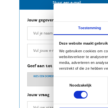
Stuur een e-mail
Jouw gegevens
Toestemming
Deze website maakt gebruik
We gebruiken cookies om cont
websiteverkeer te analyseren
media, adverteren en analys
Geef aan tot welk domein jouw vraag b
verstrekt of die ze hebben v
KIES EEN DOMEIN
Toestemmingsselectie
Noodzakelijk
Jouw vraag