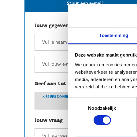
Stuur een e-mail
Jouw gegevens
Toestemming
Deze website maakt gebruik
We gebruiken cookies om cont
websiteverkeer te analyseren
media, adverteren en analys
Geef aan tot welk domein jouw vraag b
verstrekt of die ze hebben v
KIES EEN DOMEIN
Toestemmingsselectie
Noodzakelijk
Jouw vraag