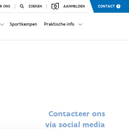
R ONS
ZOEKEN
AANMELDEN
CONTACT
Sportkampen
Praktische info
Contacteer ons
via social media