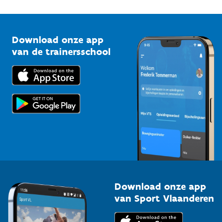
1210 Brussel
G-sport
Vlaamse Trainersschool
Sportclubs
Kennisplatform
Download onze app
Bedrijven
van de trainersschool
Downloads
Trainers en begeleiders
Voor de pers
Scholen
Topsporters
Organisatoren van sportevenementen
Download onze app
van Sport Vlaanderen