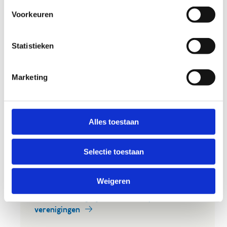
Voorkeuren
Ontdek de Leiestreek
Statistieken
Is paardrijden niet helemaal jouw ding maar ben
je wel gek op het maken van mooie
fiets- of
Marketing
wandeltochten
? Meerdere keren per jaar gaan
er in het centrum
fiets- en
wandelweekends
door waarvoor je individueel
of in groep kan inschrijven.
Alles toestaan
Daarnaast bieden wij ook de mogelijkheid om
met je sportclub op sportstage of -weekend te
Selectie toestaan
komen.
Ontdek onze sportieve arrangementen
Weigeren
Ontdek de mogelijkheden voor sportclubs &
verenigingen