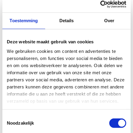
Daarnaast vinden er tal van nationale, Vlaamse
en provinciale dressuur-, eventing- en
Toestemming
Details
Over
jumpingwedstrijden plaats i.s.m.
Waregem Horse
Club - Gaverbeek vzw
.
Deze website maakt gebruik van cookies
Jouw evenement op onze accomodatie?
We gebruiken cookies om content en advertenties te
personaliseren, om functies voor social media te bieden
en om ons websiteverkeer te analyseren. Ook delen we
informatie over uw gebruik van onze site met onze
partners voor social media, adverteren en analyse. Deze
partners kunnen deze gegevens combineren met andere
informatie die u aan ze heeft verstrekt of die ze hebben
verzameld op basis van uw gebruik van hun services.
Toestemmingsselectie
Noodzakelijk