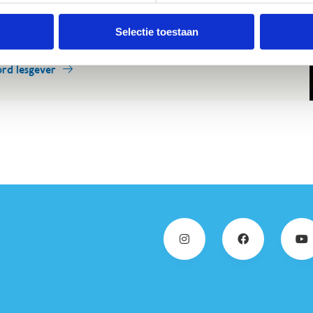
eresse? Vul het formulier in en sluit je aan bij ons team!
Selectie toestaan
rd lesgever