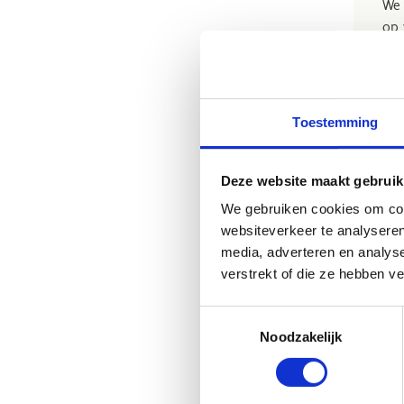
We 
op 
sch
ond
Int
Toestemming
Wo
Deze website maakt gebruik
We gebruiken cookies om cont
websiteverkeer te analyseren
media, adverteren en analys
verstrekt of die ze hebben v
W
Toestemmingsselectie
Noodzakelijk
We 
spo
out