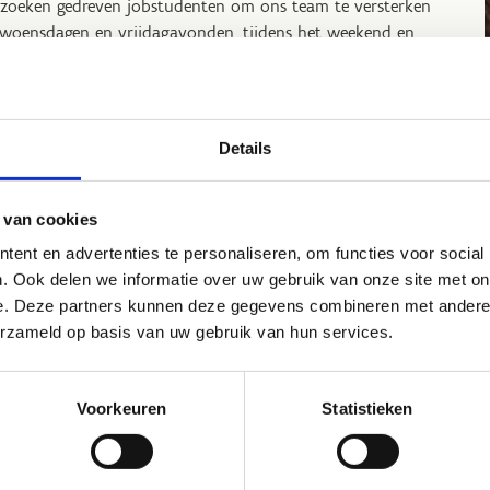
zoeken gedreven jobstudenten om ons team te versterken
woensdagen en vrijdagavonden, tijdens het weekend en
oolvakanties. Je kan je kandidaat stellen als poetshulp of
erhoud-/stalhulp.
eresse? Vul het formulier in en sluit je aan bij ons team!
Details
rd jobstudent
 van cookies
ent en advertenties te personaliseren, om functies voor social
. Ook delen we informatie over uw gebruik van onze site met on
e. Deze partners kunnen deze gegevens combineren met andere i
erzameld op basis van uw gebruik van hun services.
ord monitor of lesgever
Voorkeuren
Statistieken
zoeken enthousiaste instructeurs en begeleiders voor onze
rtklassen, lessen en kampen, zowel voor indoor- als
dooractiviteiten.