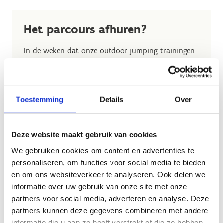
Het parcours afhuren?
In de weken dat onze outdoor jumping trainingen
plaatshebben, is het mogelijk om het parcours af te
huren.
Dat kan telkens op de woensdag die voorafgaat
Toestemming
Details
Over
aan de trainingen en op de vrije zaterdagen en
zondagen die volgen op de trainingsdagen (zie
kalender).
Deze website maakt gebruik van cookies
Interesse? Contacteer Wendy voor meer informatie
We gebruiken cookies om content en advertenties te
en boekingen
personaliseren, om functies voor social media te bieden
via
wendy.staelens@sport.vlaanderen
.
en om ons websiteverkeer te analyseren. Ook delen we
informatie over uw gebruik van onze site met onze
partners voor social media, adverteren en analyse. Deze
partners kunnen deze gegevens combineren met andere
informatie die u aan ze heeft verstrekt of die ze hebben