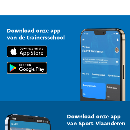
Mountainbikeroutes
Onze nieuwsbrieven
1210 Brussel
G-sport
Vlaamse Trainersschool
Sportclubs
Kennisplatform
Download onze app
Bedrijven
van de trainersschool
Downloads
Trainers en begeleiders
Voor de pers
Scholen
Topsporters
Organisatoren van sportevenementen
Download onze app
van Sport Vlaanderen