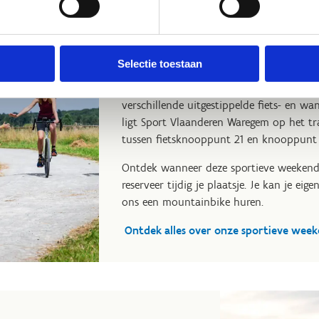
Kom op sportief wee
Selectie toestaan
Zin in een weekendje erop uit met famili
centrum organiseren we verschillende spo
verschillende uitgestippelde fiets- en w
ligt Sport Vlaanderen Waregem op het tr
tussen fietsknooppunt 21 en knooppunt 4
Ontdek wanneer deze sportieve weekend
reserveer tijdig je plaatsje. Je kan je eig
ons een mountainbike huren.
Ontdek alles over onze sportieve wee