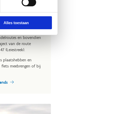
kend
Alles toestaan
e of vrienden? In ons
rtieve weekends. Er zijn
andelroutes en bovendien
aject van de route
7 (Leiestreek).
s plaatshebben en
en fiets meebrengen of bij
kends