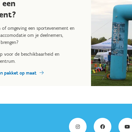
e een
ent?
em of omgeving een sportevenement en
 accomodatie om je deelnemers,
 brengen?
p voor de beschikbaarheid en
centrum.
en pakket op maat