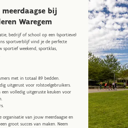
e meerdaagse bij
deren Waregem
atie, bedrijf of school op een (sportieve)
 sportverblijf vind je de perfecte
sportief weekend, sportklas,
.
:
amers met in totaal 89 bedden.
dig uitgerust voor rolstoelgebruikers.
n een volledig uitgeruste keuken voor
n.
s.
de organisatie van jouw meerdaagse en
 een groot succes van maken. Neem