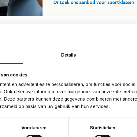
Ontdek ons aanbod voor sportklassen
en sportstage
Details
d aan accommodaties zowel indoor als
m de ultieme bestemming voor jouw
he clubs, wielerclubs als andere
 van cookies
e met open armen!
ent en advertenties te personaliseren, om functies voor social
. Ook delen we informatie over uw gebruik van onze site met on
ou de verschillende mogelijkheden en
e. Deze partners kunnen deze gegevens combineren met andere i
maakt programma uit.
erzameld op basis van uw gebruik van hun services.
gem
Voorkeuren
Statistieken