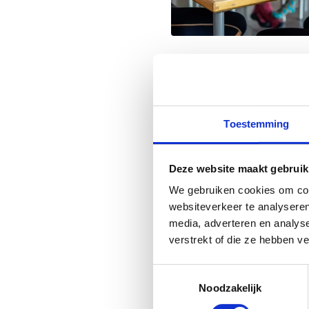
Organiseer e
Toestemming
Dankzij ons ruim aanbo
outdoor, is ons centru
sportstage. Zowel hippisc
Deze website maakt gebruik
sportclubs ontvangen w
We gebruiken cookies om cont
websiteverkeer te analyseren
Wij bekijken graag met j
media, adverteren en analys
werken een op maat ge
verstrekt of die ze hebben v
Op sportstage in Ware
Toestemmingsselectie
Noodzakelijk