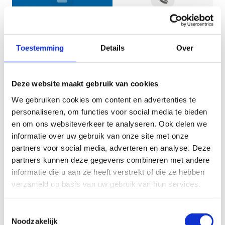
Jouw gegevens
Toestemming
Details
Over
Deze website maakt gebruik van cookies
We gebruiken cookies om content en advertenties te
personaliseren, om functies voor social media te bieden
en om ons websiteverkeer te analyseren. Ook delen we
informatie over uw gebruik van onze site met onze
Geef aan tot welk domein jouw vraag behoort
partners voor social media, adverteren en analyse. Deze
partners kunnen deze gegevens combineren met andere
KIES EEN DOMEIN
informatie die u aan ze heeft verstrekt of die ze hebben
verzameld op basis van uw gebruik van hun services.
Jouw vraag
Toestemmingsselectie
Noodzakelijk