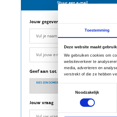
Stuur een e-mail
Jouw gegevens
Toestemming
Deze website maakt gebruik
We gebruiken cookies om cont
websiteverkeer te analyseren
media, adverteren en analys
Geef aan tot welk domein jouw vraag b
verstrekt of die ze hebben v
KIES EEN DOMEIN
Toestemmingsselectie
Noodzakelijk
Jouw vraag