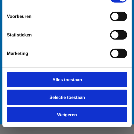
watersportbaan
🚫 Helaas is er blauwalg vastgesteld in onze
Voorkeuren
watersportbaan. Dit betekent dat er vanaf nu een
recreatieverbod geldt. 🛶 Roeien, kajakken en zeilen
Statistieken
wordt afgeraden, maar kunnen mits volgende
voorzorgsmaatregelen: • Handen wassen en ontsmetten
na elke training. • Boten goed afspoelen na elke
Marketing
training. • Niet in de drijflaag varen. • Niet voor
personen met een zwakke gezondheid. Voor de
Anti-Robot Verification
openwaterzwemmers is er een alternatieve zwemlocatie
Click to start verification
Alles toestaan
voorzien. Bedankt voor jullie begrip! 💙
Friendly
Captcha ⇗
Selectie toestaan
Lees meer over de alternatieve zwemlocatie
Verzend
Weigeren