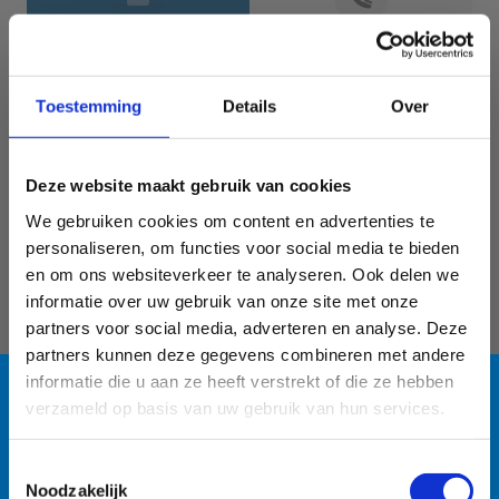
Jouw gegevens
Toestemming
Details
Over
Deze website maakt gebruik van cookies
We gebruiken cookies om content en advertenties te
personaliseren, om functies voor social media te bieden
en om ons websiteverkeer te analyseren. Ook delen we
informatie over uw gebruik van onze site met onze
Geef aan tot welk domein jouw vraag behoort
partners voor social media, adverteren en analyse. Deze
partners kunnen deze gegevens combineren met andere
KIES EEN DOMEIN
informatie die u aan ze heeft verstrekt of die ze hebben
verzameld op basis van uw gebruik van hun services.
Jouw vraag
Blauwalg in de
Toestemmingsselectie
Noodzakelijk