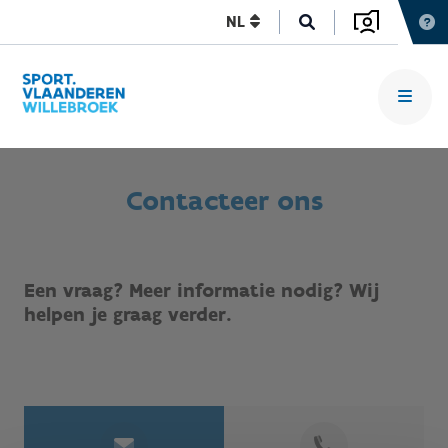
NL
Contacteer ons
Een vraag? Meer informatie nodig? Wij
helpen je graag verder.