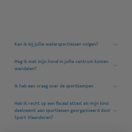
Kan ik bij jullie watersportlessen volgen?
Wij hebben
verschillende clubs
die bij ons
Mag ik met mijn hond in jullie centrum komen
trainingen organiseren. Of kom in de
wandelen?
zomervakantie op
sportkamp
in ons centrum,
daar kan je verschillende watersporten leren
Dat mag, honden zijn van harte welkom in ons
Ik heb een vraag over de sportkampen
kennen.
centrum. Houd ze wel aan de leiband zodat ze
geen andere sporters storen.
We hebben
een aparte FAQ
over de sportkampen.
Heb ik recht op een fiscaal attest als mijn kind
Neem dus daar even een kijkje.
deelneemt aan sportlessen georganiseerd door
Sport Vlaanderen?