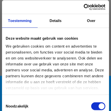
De uitgaven voor kinderoppas kunnen, indien aan
een aantal voorwaarden is voldaan, recht geven op
een belastingvermindering.
Toestemming
Details
Over
Bij deelname aan de sportlessen heb je geen recht
op een fiscaal attest. Een fiscaal attest is enkel van
toepassing voor opvang/kinderoppas, dit is bij de
Deze website maakt gebruik van cookies
sportlessen niet het geval.
We gebruiken cookies om content en advertenties te
Voor meer informatie rond het fiscaalattest voor
personaliseren, om functies voor social media te bieden
kinderopvang kan je terecht op:
Hoe kosten voor
en om ons websiteverkeer te analyseren. Ook delen we
kinderopvang aangeven? | FOD Financiën
informatie over uw gebruik van onze site met onze
partners voor social media, adverteren en analyse. Deze
partners kunnen deze gegevens combineren met andere
informatie die u aan ze heeft verstrekt of die ze hebben
verzameld op basis van uw gebruik van hun services.
Blauwalg in de
Toestemmingsselectie
watersportbaan
Noodzakelijk