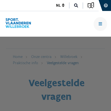
NL
Home
Onze centra
Willebroek
Praktische info
Veelgestelde vragen
Veelgestelde
vragen