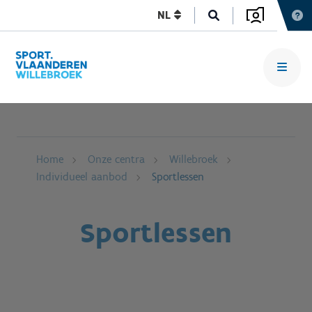
NL
Home
Onze centra
Willebroek
Individueel aanbod
Sportlessen
Sportlessen