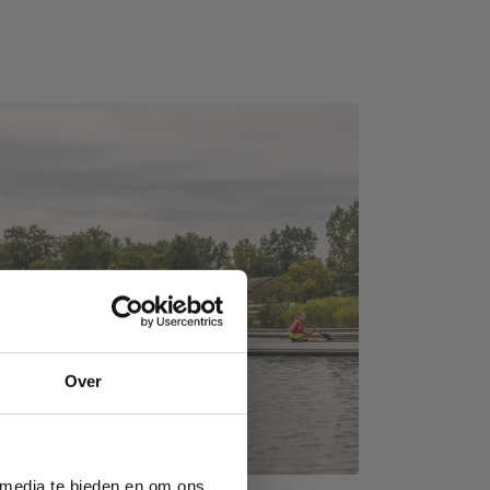
Over
 media te bieden en om ons