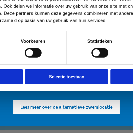
. Ook delen we informatie over uw gebruik van onze site met on
e. Deze partners kunnen deze gegevens combineren met andere i
Blauwalg in de watersportbaa
Contacteer ons
erzameld op basis van uw gebruik van hun services.
🚫 Helaas is er blauwalg vastgesteld in onze watersportbaan. Dit
tekent dat er vanaf nu een recreatieverbod geldt. 🛶 Roeien, kajak
Voorkeuren
Statistieken
en zeilen wordt afgeraden, maar kunnen mits volgende
rzorgsmaatregelen: • Handen wassen en ontsmetten na elke trainin
en goed afspoelen na elke training. • Niet in de drijflaag varen. • 
voor personen met een zwakke gezondheid. Voor de
Selectie toestaan
openwaterzwemmers is er een alternatieve zwemlocatie voorzien.
Bedankt voor jullie begrip! 💙
Lees meer over de alternatieve zwemlocatie