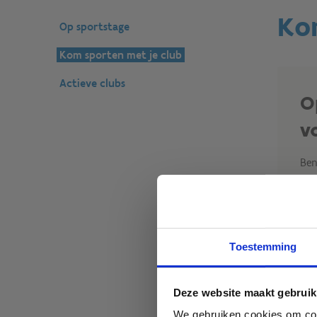
Ko
Op sportstage
Kom sporten met je club
Actieve clubs
O
v
Ben
wed
bij
Of 
sei
Toestemming
wij
reg
Deze website maakt gebruik
We gebruiken cookies om cont