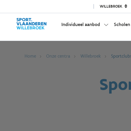
WILLEBROEK
Individueel aanbod
Scholen
Home
Onze centra
Willebroek
Sportclub
Spor