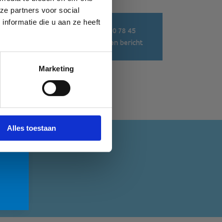
ze partners voor social
nformatie die u aan ze heeft
n
+32 3 860 78 45
Stuur een bericht
ken
Marketing
g. •
Niet
Alles toestaan