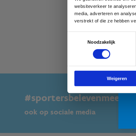
websiteverkeer te analyseren
media, adverteren en analys
verstrekt of die ze hebben v
Toestemmingsselectie
be
Noodzakelijk
voo
Bot
Weigeren
#sportersbelevenmeer
ook op sociale media