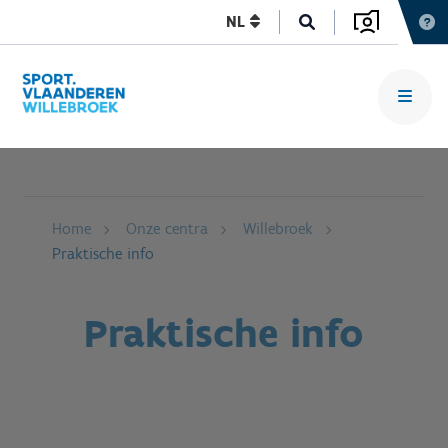
NL
Home
Onze centra
Willebroek
Praktische info
Praktische info