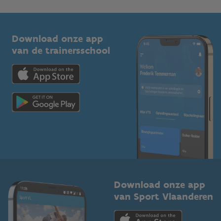
1210 Brussel
G-sport
Vlaamse Trainersschool
Sportclubs
Kennisplatform
Download onze app
Bedrijven
van de trainersschool
Downloads
Trainers en begeleiders
Voor de pers
Scholen
Topsporters
Organisatoren van sportevenementen
Download onze app
van Sport Vlaanderen