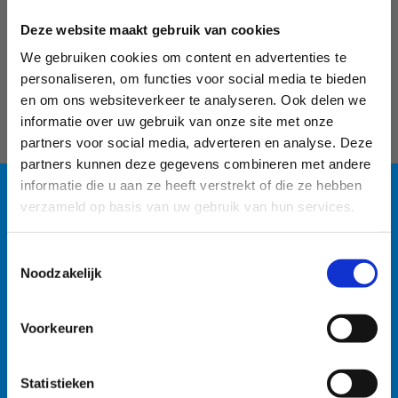
Deze website maakt gebruik van cookies
08:00 - 21:30
We gebruiken cookies om content en advertenties te
ZATERDAG
personaliseren, om functies voor social media te bieden
en om ons websiteverkeer te analyseren. Ook delen we
08:00 - 18:00
informatie over uw gebruik van onze site met onze
partners voor social media, adverteren en analyse. Deze
ZONDAG
partners kunnen deze gegevens combineren met andere
08:00 - 18:00
informatie die u aan ze heeft verstrekt of die ze hebben
verzameld op basis van uw gebruik van hun services.
Blauwalg in de
Toestemmingsselectie
watersportbaan
Noodzakelijk
SLUITINGSDAGEN
🚫 Helaas is er blauwalg vastgesteld in onze
Voorkeuren
25-12
watersportbaan. Dit betekent dat er vanaf nu een
recreatieverbod geldt. 🛶 Roeien, kajakken en zeilen
Kerstdag
Statistieken
wordt afgeraden, maar kunnen mits volgende