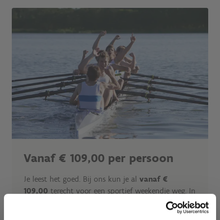
Vanaf € 109,00 per persoon
Je leest het goed. Bij ons kun je al
vanaf €
109,00
terecht voor een sportief weekendje weg. In
de prijs zijn 2 overnachtingen, een ontbijtbuffet,
een lunch(pakket) op zaterdag en zondag, en een