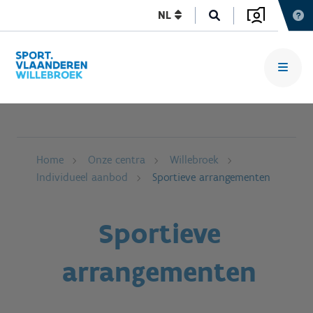
NL
Home
Onze centra
Willebroek
Individueel aanbod
Sportieve arrangementen
Sportieve
arrangementen