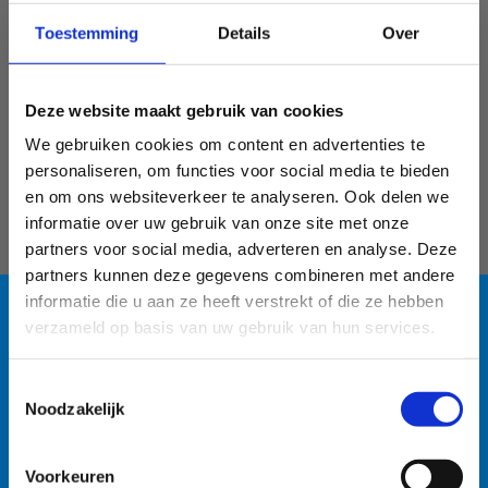
uitgebreid diner op zaterdagavond inbegrepen.
Toestemming
Details
Over
Deze website maakt gebruik van cookies
We gebruiken cookies om content en advertenties te
Heel wat fietsmogelijkheden
personaliseren, om functies voor social media te bieden
en om ons websiteverkeer te analyseren. Ook delen we
Ons centrum is een mooie uitvalsbasis voor
informatie over uw gebruik van onze site met onze
prachtige fietstochten doorheen de natuur van het
partners voor social media, adverteren en analyse. Deze
Rivierenland. Fiets langs dijken, door velden of
partners kunnen deze gegevens combineren met andere
langs rustige dorpen zoals Klein-Willebroek en
informatie die u aan ze heeft verstrekt of die ze hebben
mooie steden zoals Mechelen. Er is voor ieder wat
verzameld op basis van uw gebruik van hun services.
wils.
Blauwalg in de
Ontdek
de kunst op de kaart route
(70 km),
de
Toestemmingsselectie
Duvelroute
(47 km),
de baksteenroute
(52 km) of
watersportbaan
Noodzakelijk
de van sluis naar sluis route
(46 km).
🚫 Helaas is er blauwalg vastgesteld in onze
Heb je het liever wat avontuurlijker? Door ons
Voorkeuren