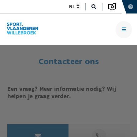
NL
Contacteer ons
Een vraag? Meer informatie nodig? Wij
helpen je graag verder.