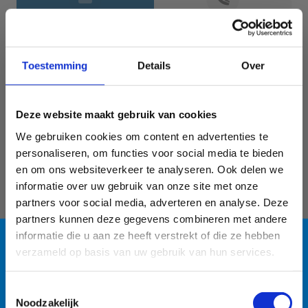
Jouw gegevens
Toestemming
Details
Over
Deze website maakt gebruik van cookies
We gebruiken cookies om content en advertenties te
personaliseren, om functies voor social media te bieden
en om ons websiteverkeer te analyseren. Ook delen we
informatie over uw gebruik van onze site met onze
Geef aan tot welk domein jouw vraag behoort
partners voor social media, adverteren en analyse. Deze
partners kunnen deze gegevens combineren met andere
KIES EEN DOMEIN
informatie die u aan ze heeft verstrekt of die ze hebben
verzameld op basis van uw gebruik van hun services.
Jouw vraag
Blauwalg in de
Toestemmingsselectie
Noodzakelijk