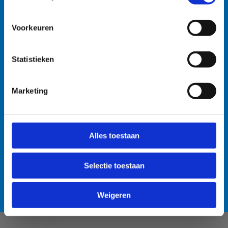
watersportbaan
🚫 Helaas is er blauwalg vastgesteld in onze
Voorkeuren
watersportbaan. Dit betekent dat er vanaf nu een
recreatieverbod geldt. 🛶 Roeien, kajakken en zeilen
Statistieken
wordt afgeraden, maar kunnen mits volgende
voorzorgsmaatregelen: • Handen wassen en ontsmetten
na elke training. • Boten goed afspoelen na elke
Marketing
training. • Niet in de drijflaag varen. • Niet voor
personen met een zwakke gezondheid. Voor de
Anti-Robot Verification
openwaterzwemmers is er een alternatieve zwemlocatie
Click to start verification
Alles toestaan
voorzien. Bedankt voor jullie begrip! 💙
Friendly
Captcha ⇗
Selectie toestaan
Lees meer over de alternatieve zwemlocatie
Verzend
Weigeren