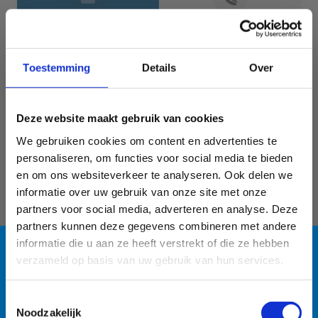
Jouw gegevens
Toestemming
Details
Over
Deze website maakt gebruik van cookies
We gebruiken cookies om content en advertenties te
personaliseren, om functies voor social media te bieden
en om ons websiteverkeer te analyseren. Ook delen we
informatie over uw gebruik van onze site met onze
Geef aan tot welk domein jouw vraag behoort
partners voor social media, adverteren en analyse. Deze
partners kunnen deze gegevens combineren met andere
KIES EEN DOMEIN
informatie die u aan ze heeft verstrekt of die ze hebben
verzameld op basis van uw gebruik van hun services.
Jouw vraag
Blauwalg in de
Toestemmingsselectie
Noodzakelijk