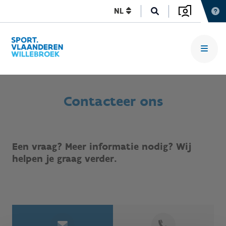
NL
Contacteer ons
Een vraag? Meer informatie nodig? Wij
helpen je graag verder.