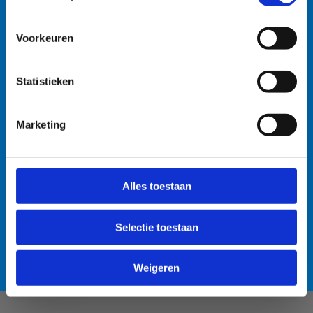
watersportbaan
🚫 Helaas is er blauwalg vastgesteld in onze
Voorkeuren
watersportbaan. Dit betekent dat er vanaf nu een
recreatieverbod geldt. 🛶 Roeien, kajakken en zeilen
Statistieken
wordt afgeraden, maar kunnen mits volgende
voorzorgsmaatregelen: • Handen wassen en ontsmetten
na elke training. • Boten goed afspoelen na elke
Marketing
training. • Niet in de drijflaag varen. • Niet voor
personen met een zwakke gezondheid. Voor de
Anti-Robot Verification
openwaterzwemmers is er een alternatieve zwemlocatie
Click to start verification
Alles toestaan
voorzien. Bedankt voor jullie begrip! 💙
Friendly
Captcha ⇗
Selectie toestaan
Lees meer over de alternatieve zwemlocatie
Verzend
Weigeren