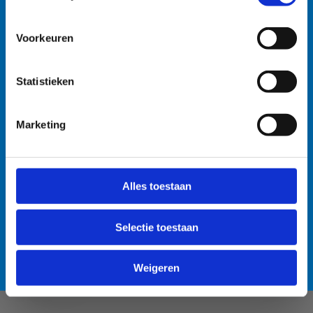
watersportbaan
🚫 Helaas is er blauwalg vastgesteld in onze
Voorkeuren
watersportbaan. Dit betekent dat er vanaf nu een
recreatieverbod geldt. 🛶 Roeien, kajakken en zeilen
Statistieken
wordt afgeraden, maar kunnen mits volgende
voorzorgsmaatregelen: • Handen wassen en ontsmetten
na elke training. • Boten goed afspoelen na elke
Marketing
training. • Niet in de drijflaag varen. • Niet voor
personen met een zwakke gezondheid. Voor de
Anti-Robot Verification
openwaterzwemmers is er een alternatieve zwemlocatie
Click to start verification
Alles toestaan
voorzien. Bedankt voor jullie begrip! 💙
Friendly
Captcha ⇗
Selectie toestaan
Lees meer over de alternatieve zwemlocatie
Verzend
Weigeren