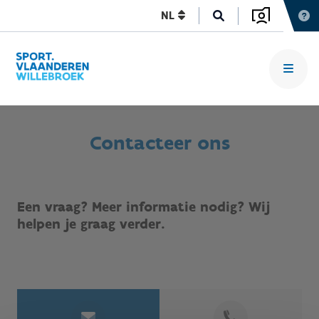
NL
Contacteer ons
Een vraag? Meer informatie nodig? Wij
helpen je graag verder.