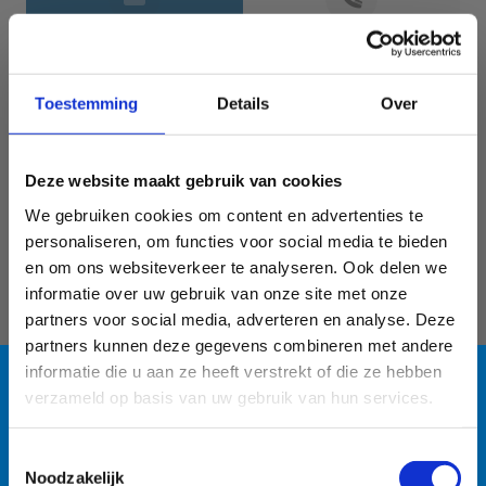
Jouw gegevens
Toestemming
Details
Over
Deze website maakt gebruik van cookies
We gebruiken cookies om content en advertenties te
personaliseren, om functies voor social media te bieden
en om ons websiteverkeer te analyseren. Ook delen we
informatie over uw gebruik van onze site met onze
Geef aan tot welk domein jouw vraag behoort
partners voor social media, adverteren en analyse. Deze
partners kunnen deze gegevens combineren met andere
KIES EEN DOMEIN
informatie die u aan ze heeft verstrekt of die ze hebben
verzameld op basis van uw gebruik van hun services.
Jouw vraag
Blauwalg in de
Toestemmingsselectie
Noodzakelijk