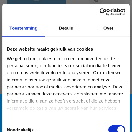
Jouw gegevens
Toestemming
Details
Over
Deze website maakt gebruik van cookies
We gebruiken cookies om content en advertenties te
personaliseren, om functies voor social media te bieden
en om ons websiteverkeer te analyseren. Ook delen we
informatie over uw gebruik van onze site met onze
Geef aan tot welk domein jouw vraag behoort
partners voor social media, adverteren en analyse. Deze
partners kunnen deze gegevens combineren met andere
KIES EEN DOMEIN
informatie die u aan ze heeft verstrekt of die ze hebben
verzameld op basis van uw gebruik van hun services.
Jouw vraag
Blauwalg in de
Toestemmingsselectie
Noodzakelijk