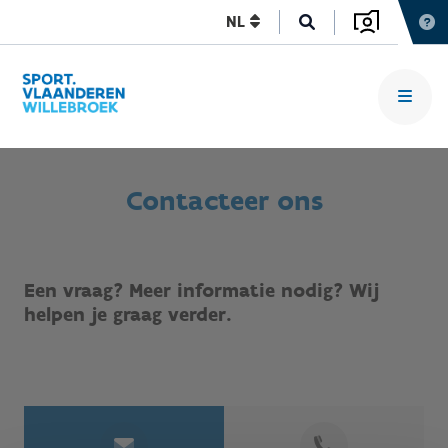
NL
Contacteer ons
Een vraag? Meer informatie nodig? Wij
helpen je graag verder.