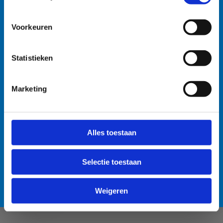
watersportbaan
🚫 Helaas is er blauwalg vastgesteld in onze
Voorkeuren
watersportbaan. Dit betekent dat er vanaf nu een
recreatieverbod geldt. 🛶 Roeien, kajakken en zeilen
Statistieken
wordt afgeraden, maar kunnen mits volgende
voorzorgsmaatregelen: • Handen wassen en ontsmetten
na elke training. • Boten goed afspoelen na elke
Marketing
training. • Niet in de drijflaag varen. • Niet voor
personen met een zwakke gezondheid. Voor de
Anti-Robot Verification
openwaterzwemmers is er een alternatieve zwemlocatie
Click to start verification
Alles toestaan
voorzien. Bedankt voor jullie begrip! 💙
Friendly
Captcha ⇗
Selectie toestaan
Lees meer over de alternatieve zwemlocatie
Verzend
Weigeren