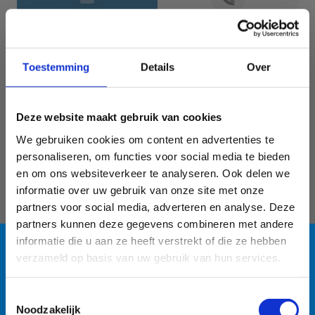
Jouw gegevens
Toestemming
Details
Over
Deze website maakt gebruik van cookies
We gebruiken cookies om content en advertenties te
personaliseren, om functies voor social media te bieden
en om ons websiteverkeer te analyseren. Ook delen we
informatie over uw gebruik van onze site met onze
Geef aan tot welk domein jouw vraag behoort
partners voor social media, adverteren en analyse. Deze
partners kunnen deze gegevens combineren met andere
KIES EEN DOMEIN
informatie die u aan ze heeft verstrekt of die ze hebben
verzameld op basis van uw gebruik van hun services.
Jouw vraag
Blauwalg in de
Toestemmingsselectie
Noodzakelijk