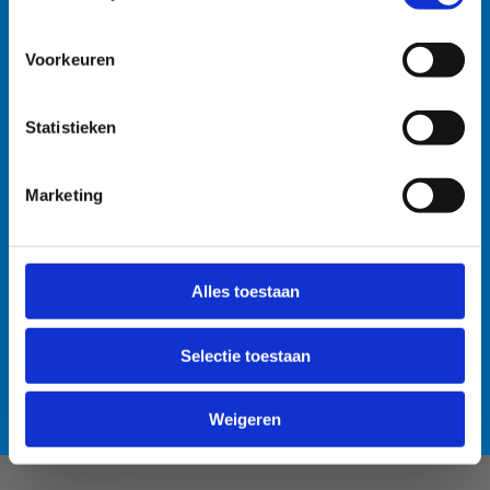
watersportbaan
🚫 Helaas is er blauwalg vastgesteld in onze
Voorkeuren
watersportbaan. Dit betekent dat er vanaf nu een
recreatieverbod geldt. 🛶 Roeien, kajakken en zeilen
Statistieken
wordt afgeraden, maar kunnen mits volgende
voorzorgsmaatregelen: • Handen wassen en ontsmetten
na elke training. • Boten goed afspoelen na elke
Marketing
training. • Niet in de drijflaag varen. • Niet voor
personen met een zwakke gezondheid. Voor de
Anti-Robot Verification
openwaterzwemmers is er een alternatieve zwemlocatie
Click to start verification
Alles toestaan
voorzien. Bedankt voor jullie begrip! 💙
Friendly
Captcha ⇗
Selectie toestaan
Lees meer over de alternatieve zwemlocatie
Verzend
Weigeren