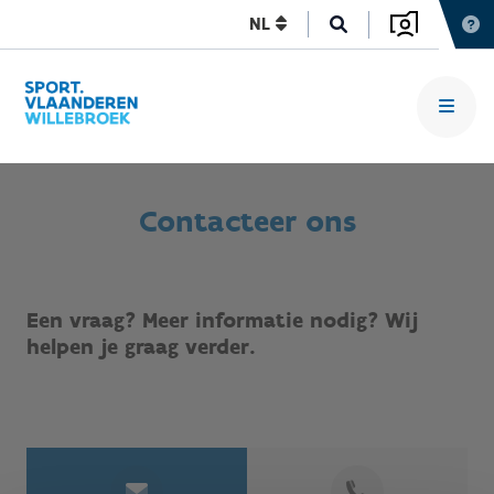
NL
Contacteer ons
Een vraag? Meer informatie nodig? Wij
helpen je graag verder.