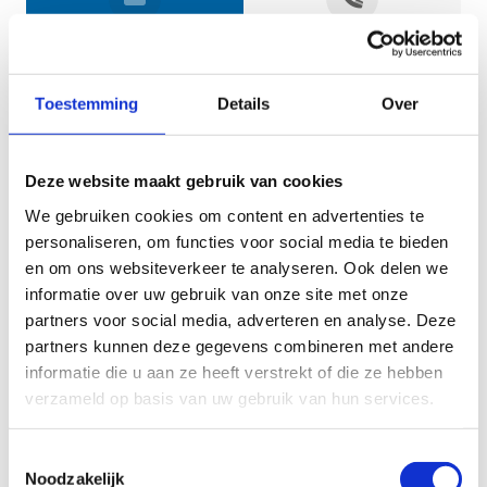
Jouw gegevens
Toestemming
Details
Over
Deze website maakt gebruik van cookies
We gebruiken cookies om content en advertenties te
personaliseren, om functies voor social media te bieden
en om ons websiteverkeer te analyseren. Ook delen we
informatie over uw gebruik van onze site met onze
Geef aan tot welk domein jouw vraag behoort
partners voor social media, adverteren en analyse. Deze
partners kunnen deze gegevens combineren met andere
KIES EEN DOMEIN
informatie die u aan ze heeft verstrekt of die ze hebben
verzameld op basis van uw gebruik van hun services.
Jouw vraag
Toestemmingsselectie
Noodzakelijk