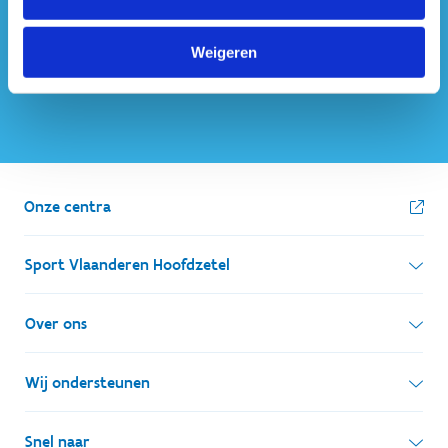
Weigeren
Onze centra
Sport Vlaanderen Hoofdzetel
Simon Bolivarlaan 17
Over ons
1000 Brussel
Wie zijn we, wat doen we
Wij ondersteunen
Ondernemingsnummer: BE 0248.142.826
Onze centra
Postadres
Lokale besturen
Snel naar