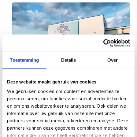
Toestemming
Details
Over
Deze website maakt gebruik van cookies
Doe jouw aanvraag voor een
We gebruiken cookies om content en advertenties te
personaliseren, om functies voor social media te bieden
sportaccomodatie
en om ons websiteverkeer te analyseren. Ook delen we
informatie over uw gebruik van onze site met onze
Wil je graag gebruikmaken van onze
partners voor social media, adverteren en analyse. Deze
sportaccommodatie? Contacteer ons! We staan
partners kunnen deze gegevens combineren met andere
klaar om jou te helpen bij het plannen van jouw
informatie die u aan ze heeft verstrekt of die ze hebben
sportieve activiteit.