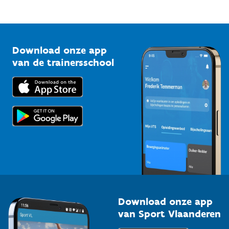
Mountainbikeroutes
Onze nieuwsbrieven
1210 Brussel
G-sport
Vlaamse Trainersschool
Sportclubs
Kennisplatform
Download onze app
Bedrijven
van de trainersschool
Downloads
Trainers en begeleiders
Voor de pers
Scholen
Topsporters
Organisatoren van sportevenementen
Download onze app
van Sport Vlaanderen