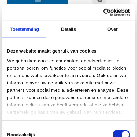
Jouw gegevens
Toestemming
Details
Over
Deze website maakt gebruik van cookies
We gebruiken cookies om content en advertenties te
personaliseren, om functies voor social media te bieden
en om ons websiteverkeer te analyseren. Ook delen we
informatie over uw gebruik van onze site met onze
Geef aan tot welk domein jouw vraag behoort
partners voor social media, adverteren en analyse. Deze
partners kunnen deze gegevens combineren met andere
KIES EEN DOMEIN
informatie die u aan ze heeft verstrekt of die ze hebben
verzameld op basis van uw gebruik van hun services.
Jouw vraag
Toestemmingsselectie
Noodzakelijk