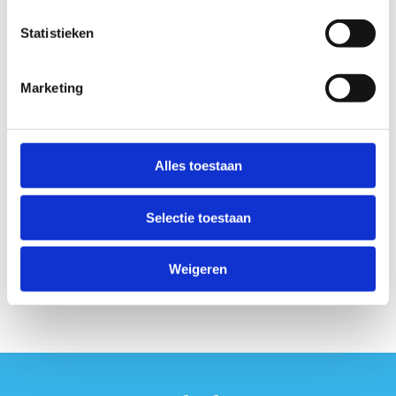
jobstudent
Statistieken
We zoeken gedreven jobstudenten om ons
keuken en onderhoudsteam te ondersteunen.
Marketing
Ben je 16 jaar of ouder en ben je vrij tijdens de
zomervakantie? Vul het formulier in en sluit je
aan bij ons team!
Alles toestaan
Word jobstudent
Selectie toestaan
Weigeren