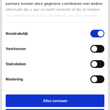
perfecte bestemming voor jouw sportstage. Wij
partners kunnen deze gegevens combineren met andere
bekijken graag met jou de verschillende
informatie die u aan ze heeft verstrekt of die ze hebben
mogelijkheden en werken een op maat gemaakt
verzameld op basis van uw gebruik van hun services.
programma uit.
Toestemmingsselectie
Noodzakelijk
Kom met je sportclub of -vereniging bij ons op
sportstage
Voorkeuren
Statistieken
Op teambuilding met je bedrijf
Marketing
Bij ons kan je vergaderen heel gemakkelijk
combineren met een sportieve teambuilding.
Alles toestaan
Kies voor een eendaagse of meerdaags verblijf en
maak een keuze uit tal van sportieve