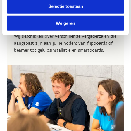
teambuildingsactiviteiten. Wij bieden verschillende
Selectie toestaan
watersporten aan op verschillende niveaus. Van
initiaties zeilen of windsurfen tot kajak, raften of
Weigeren
SUP.
Wij beschikken over verschillende vergaderzalen die
aangepast zijn aan jullie noden: van flipboards of
beamer tot geluidsinstallatie en smartboards.