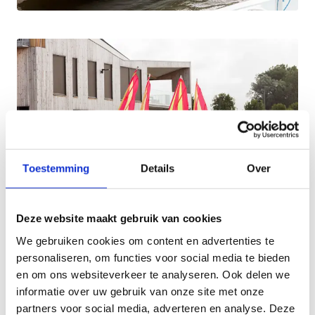
Toestemming
Details
Over
Deze website maakt gebruik van cookies
We gebruiken cookies om content en advertenties te
Organiseer een sportstage
personaliseren, om functies voor social media te bieden
en om ons websiteverkeer te analyseren. Ook delen we
Ons ruim aanbod aan sportaccommodaties, zowel
informatie over uw gebruik van onze site met onze
indoor als outdoor, maken van ons centrum de
partners voor social media, adverteren en analyse. Deze