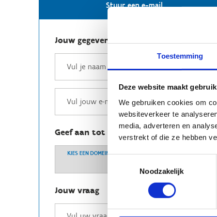
Stuur een e-mail
Jouw gegevens
Toestemming
Deze website maakt gebruik
We gebruiken cookies om cont
websiteverkeer te analyseren
media, adverteren en analys
Geef aan tot welk domein jouw vraag b
verstrekt of die ze hebben v
KIES EEN DOMEIN
Toestemmingsselectie
Noodzakelijk
Jouw vraag