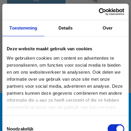
Jouw gegevens
Toestemming
Details
Over
Deze website maakt gebruik van cookies
We gebruiken cookies om content en advertenties te
personaliseren, om functies voor social media te bieden
en om ons websiteverkeer te analyseren. Ook delen we
informatie over uw gebruik van onze site met onze
Geef aan tot welk domein jouw vraag behoort
partners voor social media, adverteren en analyse. Deze
partners kunnen deze gegevens combineren met andere
KIES EEN DOMEIN
informatie die u aan ze heeft verstrekt of die ze hebben
verzameld op basis van uw gebruik van hun services.
Jouw vraag
Blauwalg in de
Toestemmingsselectie
Noodzakelijk