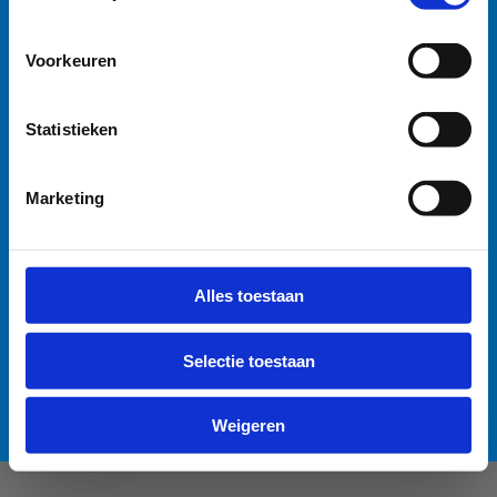
watersportbaan
🚫 Helaas is er blauwalg vastgesteld in onze
Voorkeuren
watersportbaan. Dit betekent dat er vanaf nu een
recreatieverbod geldt. 🛶 Roeien, kajakken en zeilen
Statistieken
wordt afgeraden, maar kunnen mits volgende
voorzorgsmaatregelen: • Handen wassen en ontsmetten
na elke training. • Boten goed afspoelen na elke
Marketing
training. • Niet in de drijflaag varen. • Niet voor
personen met een zwakke gezondheid. Voor de
Anti-Robot Verification
openwaterzwemmers is er een alternatieve zwemlocatie
Click to start verification
Alles toestaan
voorzien. Bedankt voor jullie begrip! 💙
Friendly
Captcha ⇗
Selectie toestaan
Lees meer over de alternatieve zwemlocatie
Verzend
Weigeren