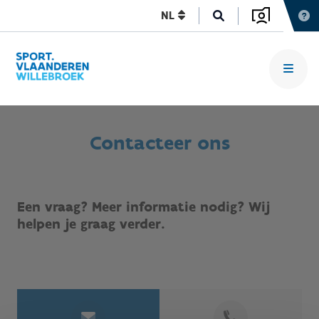
NL
Contacteer ons
Een vraag? Meer informatie nodig? Wij
helpen je graag verder.