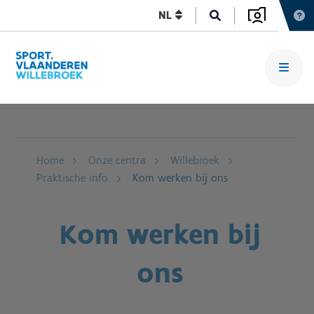
NL
Home
Onze centra
Willebroek
Praktische info
Kom werken bij ons
Kom werken bij
ons