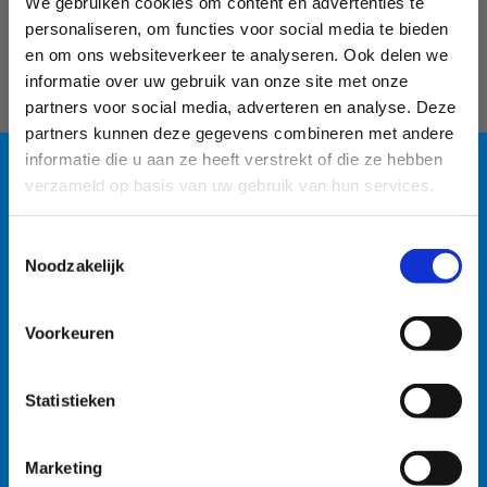
We gebruiken cookies om content en advertenties te
Gezocht: lesgevers sportklassen
personaliseren, om functies voor social media te bieden
en sportkampen
en om ons websiteverkeer te analyseren. Ook delen we
informatie over uw gebruik van onze site met onze
partners voor social media, adverteren en analyse. Deze
partners kunnen deze gegevens combineren met andere
informatie die u aan ze heeft verstrekt of die ze hebben
verzameld op basis van uw gebruik van hun services.
Blauwalg in de
#sportersbelevenmeer
Toestemmingsselectie
watersportbaan
Noodzakelijk
ook op sociale media
🚫 Helaas is er blauwalg vastgesteld in onze
Voorkeuren
watersportbaan. Dit betekent dat er vanaf nu een
recreatieverbod geldt. 🛶 Roeien, kajakken en zeilen
Statistieken
wordt afgeraden, maar kunnen mits volgende
voorzorgsmaatregelen: • Handen wassen en ontsmetten
na elke training. • Boten goed afspoelen na elke
Marketing