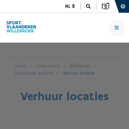
NL
Home
Onze centra
Willebroek
Individueel aanbod
Verhuur locaties
Verhuur locaties