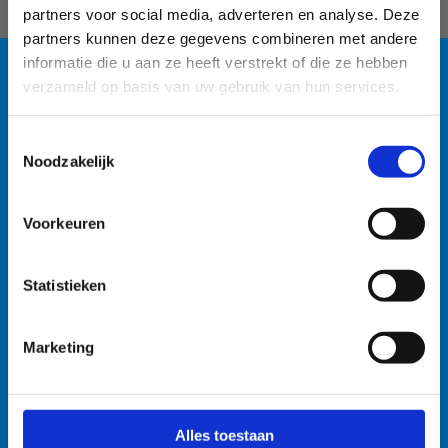
partners voor social media, adverteren en analyse. Deze
partners kunnen deze gegevens combineren met andere
informatie die u aan ze heeft verstrekt of die ze hebben
verzameld op basis van uw gebruik van hun services.
Blauwalg in de
Toestemmingsselectie
watersportbaan
Noodzakelijk
🚫 Helaas is er blauwalg vastgesteld in onze
Voorkeuren
watersportbaan. Dit betekent dat er vanaf nu een
recreatieverbod geldt. 🛶 Roeien, kajakken en zeilen
Statistieken
wordt afgeraden, maar kunnen mits volgende
voorzorgsmaatregelen: • Handen wassen en ontsmetten
Sportverblijf
na elke training. • Boten goed afspoelen na elke
Marketing
training. • Niet in de drijflaag varen. • Niet voor
personen met een zwakke gezondheid. Voor de
openwaterzwemmers is er een alternatieve zwemlocatie
Alles toestaan
voorzien. Bedankt voor jullie begrip! 💙