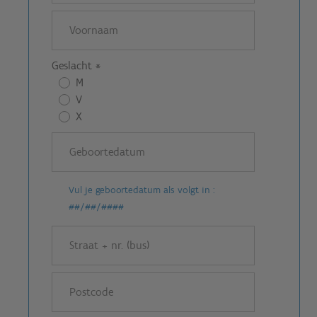
Geslacht
*
M
V
X
Vul je geboortedatum als volgt in :
##/##/####