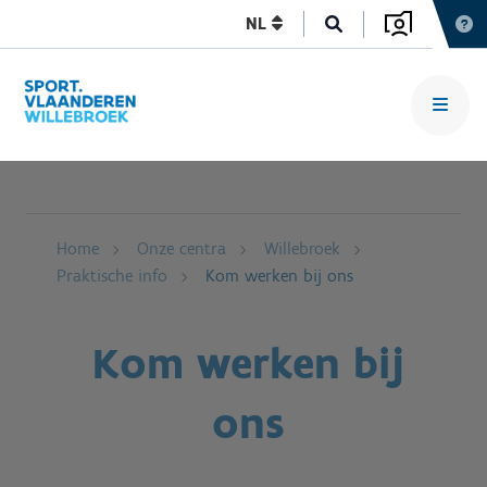
NL
Home
Onze centra
Willebroek
Praktische info
Kom werken bij ons
Kom werken bij
ons