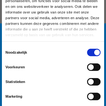
personaliseren, om functies voor social media te bieden
Beroepssituatie
*
en om ons websiteverkeer te analyseren. Ook delen we
Student
informatie over uw gebruik van onze site met onze
Zelfstandige
partners voor social media, adverteren en analyse. Deze
Werknemer voltijds
partners kunnen deze gegevens combineren met andere
Werknemer deeltijds
informatie die u aan ze heeft verstrekt of die ze hebben
Werkloze
verzameld op basis van uw gebruik van hun services.
S.W.T.
Wettelijk gepensioneerd
Blauwalg in de
Verlof voorafgaand aan pensioen
Toestemmingsselectie
watersportbaan
Verlof zonder wedde
Noodzakelijk
🚫 Helaas is er blauwalg vastgesteld in onze
Voorkeuren
watersportbaan. Dit betekent dat er vanaf nu een
OPLEIDING
recreatieverbod geldt. 🛶 Roeien, kajakken en zeilen
Statistieken
wordt afgeraden, maar kunnen mits volgende
Diploma studierichting L.O.
voorzorgsmaatregelen: • Handen wassen en ontsmetten
Master L.O.
na elke training. • Boten goed afspoelen na elke
Acad. Bachelor L.O.
Marketing
training. • Niet in de drijflaag varen. • Niet voor
Geslaagd 2e jaar Acad. Bach. L.O.