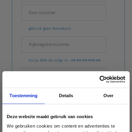
gebruik geen leestekens
Vul je RRN als volgt in : ##.##.##-###.##
Bv. : BE gevolgd door ## #### #### ####
Toestemming
Details
Over
Deze website maakt gebruik van cookies
BEROEPSSITUATIE
We gebruiken cookies om content en advertenties te