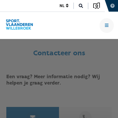
NL
Contacteer ons
Een vraag? Meer informatie nodig? Wij
helpen je graag verder.