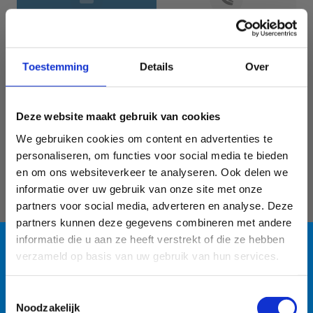
Jouw gegevens
Toestemming
Details
Over
Deze website maakt gebruik van cookies
We gebruiken cookies om content en advertenties te
personaliseren, om functies voor social media te bieden
en om ons websiteverkeer te analyseren. Ook delen we
informatie over uw gebruik van onze site met onze
Geef aan tot welk domein jouw vraag behoort
partners voor social media, adverteren en analyse. Deze
partners kunnen deze gegevens combineren met andere
KIES EEN DOMEIN
informatie die u aan ze heeft verstrekt of die ze hebben
verzameld op basis van uw gebruik van hun services.
Jouw vraag
Blauwalg in de
Toestemmingsselectie
Noodzakelijk