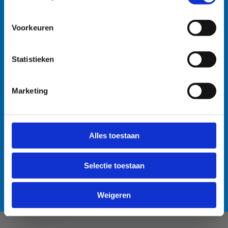
watersportbaan
🚫 Helaas is er blauwalg vastgesteld in onze
Voorkeuren
watersportbaan. Dit betekent dat er vanaf nu een
recreatieverbod geldt. 🛶 Roeien, kajakken en zeilen
Statistieken
wordt afgeraden, maar kunnen mits volgende
voorzorgsmaatregelen: • Handen wassen en ontsmetten
na elke training. • Boten goed afspoelen na elke
Marketing
training. • Niet in de drijflaag varen. • Niet voor
personen met een zwakke gezondheid. Voor de
Anti-Robot Verification
openwaterzwemmers is er een alternatieve zwemlocatie
Click to start verification
Alles toestaan
voorzien. Bedankt voor jullie begrip! 💙
Friendly
Captcha ⇗
Selectie toestaan
Lees meer over de alternatieve zwemlocatie
Verzend
Weigeren