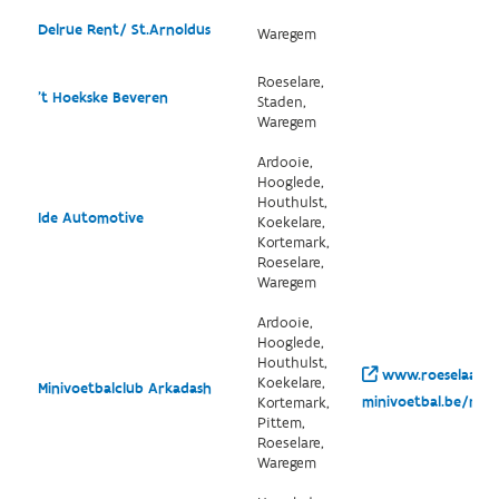
Delrue Rent/ St.Arnoldus
Waregem
Roeselare,
't Hoekske Beveren
Staden,
Waregem
Ardooie,
Hooglede,
Houthulst,
Ide Automotive
Koekelare,
Kortemark,
Roeselare,
Waregem
Ardooie,
Hooglede,
Houthulst,
www.roeselaars-
Koekelare,
Minivoetbalclub Arkadash
minivoetbal.be/medi
Kortemark,
Pittem,
Roeselare,
Waregem