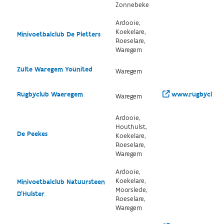
Zonnebeke
Ardooie,
Koekelare,
Minivoetbalclub De Pletters
Roeselare,
Waregem
Zulte Waregem Younited
Waregem
Rugbyclub Waeregem
www.rugbyclubw
Waregem
Ardooie,
Houthulst,
De Peekes
Koekelare,
Roeselare,
Waregem
Ardooie,
Koekelare,
Minivoetbalclub Natuursteen
Moorslede,
D'Hulster
Roeselare,
Waregem