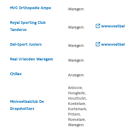
MVC Orthopedie Ampe
Waregem
Royal Sporting Club
www.voetbalvlaa
Waregem
Tanderus
Del-Sport Juniors
www.voetbalvlaa
Waregem
Real Vrienden Waregem
Waregem
Chillax
Anzegem
Ardooie,
Hooglede,
Houthulst,
Minivoetbalclub De
Koekelare,
Dropshotters
Kortemark,
Pittem,
Roeselare,
Waregem