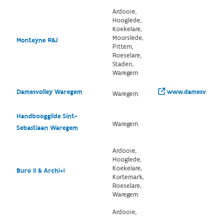
Ardooie,
Hooglede,
Koekelare,
Moorslede,
Monteyne R&J
Pittem,
Roeselare,
Staden,
Waregem
Damesvolley Waregem
www.damesvolle
Waregem
Handbooggilde Sint-
Waregem
Sebastiaan Waregem
Ardooie,
Hooglede,
Koekelare,
Buro II & Archi+I
Kortemark,
Roeselare,
Waregem
Ardooie,