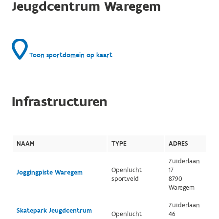
Jeugdcentrum Waregem
Toon sportdomein op kaart
Infrastructuren
NAAM
TYPE
ADRES
Zuiderlaan
Openlucht
17
Joggingpiste Waregem
sportveld
8790
Waregem
Zuiderlaan
Skatepark Jeugdcentrum
Openlucht
46