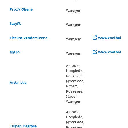
Proxy Olsene
Waregem
Easyfit
Waregem
Electro Vandersteene
www.voetbalvlaan
Waregem
fintro
www.voetbalvlaa
Waregem
Ardooie,
Hooglede,
Koekelare,
Moorslede,
Assur Luc
Pittem,
Roeselare,
Staden,
Waregem
Ardooie,
Hooglede,
Moorslede,
Tuinen Degryse
Roeselare,