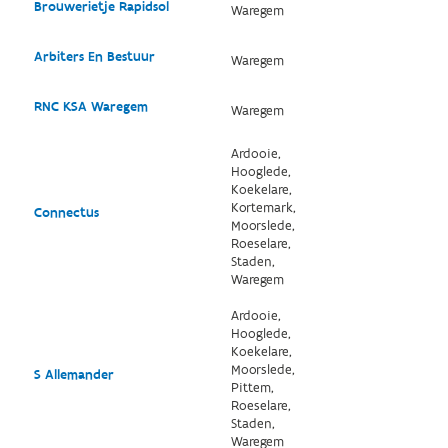
Brouwerietje Rapidsol
Waregem
Arbiters En Bestuur
Waregem
RNC KSA Waregem
Waregem
Ardooie,
Hooglede,
Koekelare,
Kortemark,
Connectus
Moorslede,
Roeselare,
Staden,
Waregem
Ardooie,
Hooglede,
Koekelare,
Moorslede,
S Allemander
Pittem,
Roeselare,
Staden,
Waregem