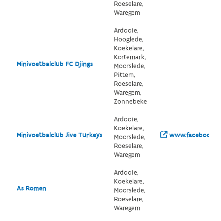
Roeselare,
Waregem
Ardooie,
Hooglede,
Koekelare,
Kortemark,
Minivoetbalclub FC Djings
Moorslede,
Pittem,
Roeselare,
Waregem,
Zonnebeke
Ardooie,
Koekelare,
Minivoetbalclub Jive Turkeys
www.facebook.co
Moorslede,
Roeselare,
Waregem
Ardooie,
Koekelare,
As Romen
Moorslede,
Roeselare,
Waregem