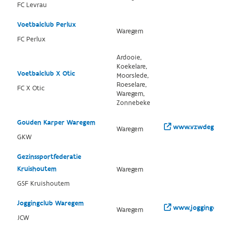
FC Levrau
Voetbalclub Perlux
Waregem
FC Perlux
Ardooie,
Koekelare,
Voetbalclub X Otic
Moorslede,
Roeselare,
FC X Otic
Waregem,
Zonnebeke
Gouden Karper Waregem
www.vzwdegoude
Waregem
GKW
Gezinssportfederatie
Kruishoutem
Waregem
GSF Kruishoutem
Joggingclub Waregem
www.joggingclu
Waregem
JCW