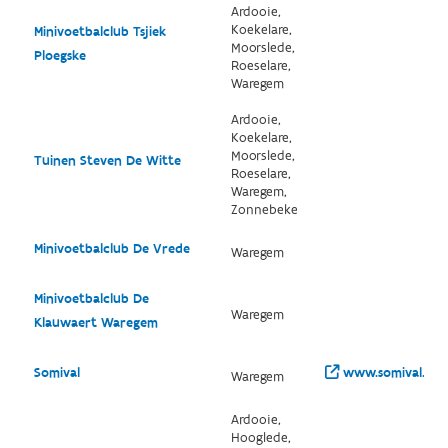
Ardooie,
Koekelare,
Minivoetbalclub Tsjiek
Moorslede,
Ploegske
Roeselare,
Waregem
Ardooie,
Koekelare,
Moorslede,
Tuinen Steven De Witte
Roeselare,
Waregem,
Zonnebeke
Minivoetbalclub De Vrede
Waregem
Minivoetbalclub De
Waregem
Klauwaert Waregem
Somival
www.somival.be/
Waregem
Ardooie,
Hooglede,