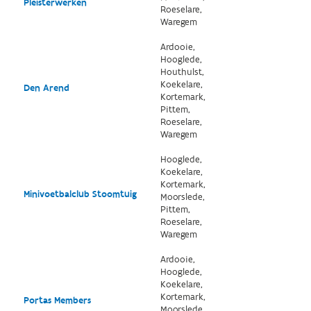
Pleisterwerken
Roeselare,
Waregem
Ardooie,
Hooglede,
Houthulst,
Koekelare,
Den Arend
Kortemark,
Pittem,
Roeselare,
Waregem
Hooglede,
Koekelare,
Kortemark,
Minivoetbalclub Stoomtuig
Moorslede,
Pittem,
Roeselare,
Waregem
Ardooie,
Hooglede,
Koekelare,
Kortemark,
Portas Members
Moorslede,