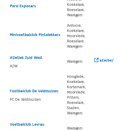
Koekelare,
Persi Expocars
Roeselare,
Waregem
Ardooie,
Koekelare,
Minivoetbalclub Pintelekkers
Moorslede,
Roeselare,
Waregem
Atletiek Zuid West
azw.be/
Waregem
AZW
Hooglede,
Koekelare,
Kortemark,
Footbalclub De Veldmuizen
Moorslede,
Pittem,
FC De Veldmuizen
Roeselare,
Staden,
Waregem
Voetbalclub Levrau
Waregem