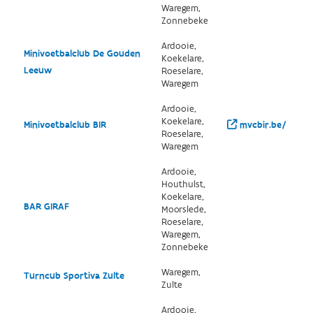
Waregem,
Zonnebeke
Ardooie,
Minivoetbalclub De Gouden
Koekelare,
Leeuw
Roeselare,
Waregem
Ardooie,
Koekelare,
Minivoetbalclub BIR
mvcbir.be/
Roeselare,
Waregem
Ardooie,
Houthulst,
Koekelare,
BAR GIRAF
Moorslede,
Roeselare,
Waregem,
Zonnebeke
Waregem,
Turncub Sportiva Zulte
Zulte
Ardooie,