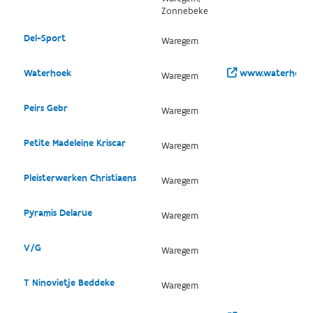
Zonnebeke
Del-Sport
Waregem
Waterhoek
www.waterhoek.
Waregem
Peirs Gebr
Waregem
Petite Madeleine Kriscar
Waregem
Pleisterwerken Christiaens
Waregem
Pyramis Delarue
Waregem
V/G
Waregem
T Ninovietje Beddeke
Waregem