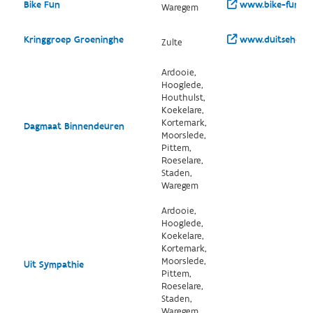
Bike Fun
www.bike-fun.be
Waregem
Kringgroep Groeninghe
www.duitseherde
Zulte
Ardooie,
Hooglede,
Houthulst,
Koekelare,
Kortemark,
Dagmaat Binnendeuren
Moorslede,
Pittem,
Roeselare,
Staden,
Waregem
Ardooie,
Hooglede,
Koekelare,
Kortemark,
Moorslede,
Uit Sympathie
Pittem,
Roeselare,
Staden,
Waregem,