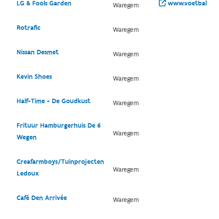
LG & Fools Garden
www.voetbalvlaan
Waregem
Rotrafic
Waregem
Nissan Desmet
Waregem
Kevin Shoes
Waregem
Half-Time - De Goudkust
Waregem
Frituur Hamburgerhuis De 6
Waregem
Wegen
Creafarmboys/Tuinprojecten
Waregem
Ledoux
Café Den Arrivée
Waregem