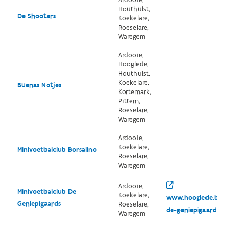
Ardooie,
Houthulst,
De Shooters
Koekelare,
Roeselare,
Waregem
Ardooie,
Hooglede,
Houthulst,
Koekelare,
Buenas Notjes
Kortemark,
Pittem,
Roeselare,
Waregem
Ardooie,
Koekelare,
Minivoetbalclub Borsalino
Roeselare,
Waregem
Ardooie,
Minivoetbalclub De
Koekelare,
www.hooglede.be/ve
Geniepigaards
Roeselare,
de-geniepigaards
Waregem