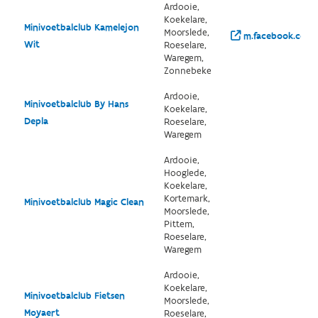
Ardooie,
Koekelare,
Minivoetbalclub Kamelejon
Moorslede,
m.facebook.com/p
Wit
Roeselare,
Waregem,
Zonnebeke
Ardooie,
Minivoetbalclub By Hans
Koekelare,
Depla
Roeselare,
Waregem
Ardooie,
Hooglede,
Koekelare,
Kortemark,
Minivoetbalclub Magic Clean
Moorslede,
Pittem,
Roeselare,
Waregem
Ardooie,
Koekelare,
Minivoetbalclub Fietsen
Moorslede,
Moyaert
Roeselare,