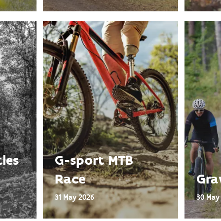
tles
G-sport MTB
Race
Grav
31 May 2026
30 May