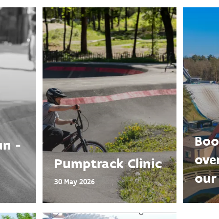
Boo
n -
ove
Pumptrack Clinic
our
30 May 2026