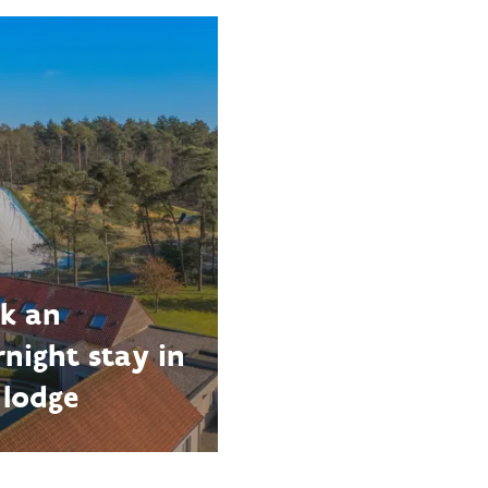
k an
rnight stay in
 lodge