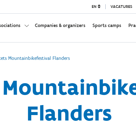
EN
VACATURES
sociations
Companies & organizers
Sports camps
Pra
kets Mountainbikefestival Flanders
 Mountainbike
Flanders