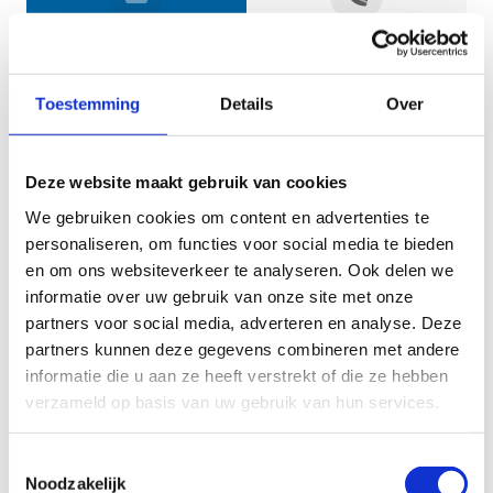
Jouw gegevens
Toestemming
Details
Over
Deze website maakt gebruik van cookies
We gebruiken cookies om content en advertenties te
personaliseren, om functies voor social media te bieden
en om ons websiteverkeer te analyseren. Ook delen we
informatie over uw gebruik van onze site met onze
Geef aan tot welk domein jouw vraag behoort
partners voor social media, adverteren en analyse. Deze
partners kunnen deze gegevens combineren met andere
KIES EEN DOMEIN
informatie die u aan ze heeft verstrekt of die ze hebben
verzameld op basis van uw gebruik van hun services.
Jouw vraag
Toestemmingsselectie
Noodzakelijk