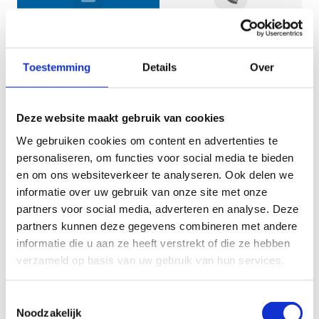
Jouw gegevens
Toestemming
Details
Over
Deze website maakt gebruik van cookies
We gebruiken cookies om content en advertenties te
personaliseren, om functies voor social media te bieden
en om ons websiteverkeer te analyseren. Ook delen we
informatie over uw gebruik van onze site met onze
Geef aan tot welk domein jouw vraag behoort
partners voor social media, adverteren en analyse. Deze
partners kunnen deze gegevens combineren met andere
KIES EEN DOMEIN
informatie die u aan ze heeft verstrekt of die ze hebben
verzameld op basis van uw gebruik van hun services.
Jouw vraag
Toestemmingsselectie
Noodzakelijk