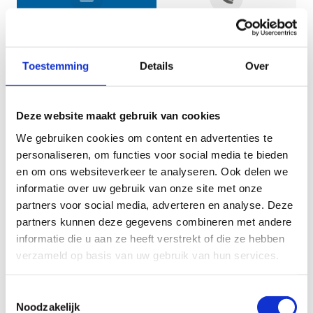
Jouw gegevens
Toestemming
Details
Over
Deze website maakt gebruik van cookies
We gebruiken cookies om content en advertenties te
personaliseren, om functies voor social media te bieden
en om ons websiteverkeer te analyseren. Ook delen we
informatie over uw gebruik van onze site met onze
Geef aan tot welk domein jouw vraag behoort
partners voor social media, adverteren en analyse. Deze
partners kunnen deze gegevens combineren met andere
KIES EEN DOMEIN
informatie die u aan ze heeft verstrekt of die ze hebben
verzameld op basis van uw gebruik van hun services.
Jouw vraag
Toestemmingsselectie
Noodzakelijk