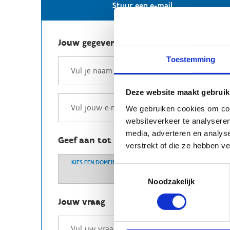
Stuur een e-mail
Jouw gegevens
Toestemming
Deze website maakt gebruik
We gebruiken cookies om cont
websiteverkeer te analyseren
media, adverteren en analys
Geef aan tot welk domein jouw vraag b
verstrekt of die ze hebben v
KIES EEN DOMEIN
Toestemmingsselectie
Noodzakelijk
Jouw vraag