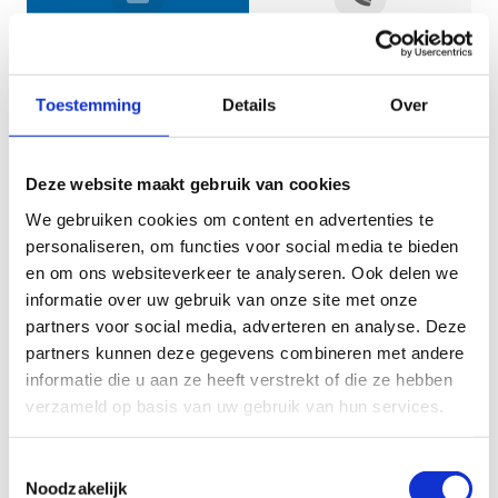
Jouw gegevens
Toestemming
Details
Over
Deze website maakt gebruik van cookies
We gebruiken cookies om content en advertenties te
personaliseren, om functies voor social media te bieden
en om ons websiteverkeer te analyseren. Ook delen we
informatie over uw gebruik van onze site met onze
Geef aan tot welk domein jouw vraag behoort
partners voor social media, adverteren en analyse. Deze
partners kunnen deze gegevens combineren met andere
KIES EEN DOMEIN
informatie die u aan ze heeft verstrekt of die ze hebben
verzameld op basis van uw gebruik van hun services.
Jouw vraag
Toestemmingsselectie
Noodzakelijk