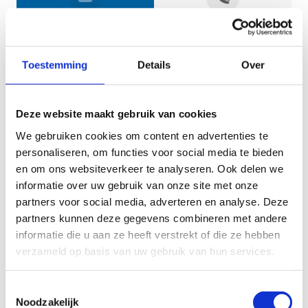
Jouw gegevens
Toestemming
Details
Over
Deze website maakt gebruik van cookies
We gebruiken cookies om content en advertenties te
personaliseren, om functies voor social media te bieden
en om ons websiteverkeer te analyseren. Ook delen we
informatie over uw gebruik van onze site met onze
Geef aan tot welk domein jouw vraag behoort
partners voor social media, adverteren en analyse. Deze
partners kunnen deze gegevens combineren met andere
KIES EEN DOMEIN
informatie die u aan ze heeft verstrekt of die ze hebben
verzameld op basis van uw gebruik van hun services.
Jouw vraag
Toestemmingsselectie
Noodzakelijk