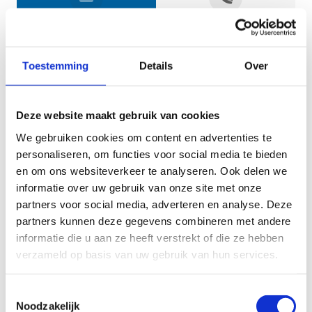
Jouw gegevens
Toestemming
Details
Over
Deze website maakt gebruik van cookies
We gebruiken cookies om content en advertenties te
personaliseren, om functies voor social media te bieden
en om ons websiteverkeer te analyseren. Ook delen we
informatie over uw gebruik van onze site met onze
Geef aan tot welk domein jouw vraag behoort
partners voor social media, adverteren en analyse. Deze
partners kunnen deze gegevens combineren met andere
KIES EEN DOMEIN
informatie die u aan ze heeft verstrekt of die ze hebben
verzameld op basis van uw gebruik van hun services.
Jouw vraag
Toestemmingsselectie
Noodzakelijk