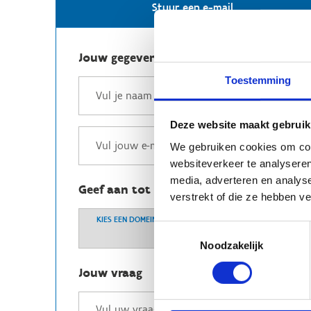
Stuur een e-mail
Jouw gegevens
Toestemming
Deze website maakt gebruik
We gebruiken cookies om cont
websiteverkeer te analyseren
media, adverteren en analys
Geef aan tot welk domein jouw vraag b
verstrekt of die ze hebben v
KIES EEN DOMEIN
Toestemmingsselectie
Noodzakelijk
Jouw vraag