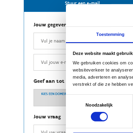
Stuur een e-mail
Jouw gegevens
Toestemming
Deze website maakt gebruik
We gebruiken cookies om cont
websiteverkeer te analyseren
media, adverteren en analys
Geef aan tot welk domein jouw vraag b
verstrekt of die ze hebben v
KIES EEN DOMEIN
Toestemmingsselectie
Noodzakelijk
Jouw vraag