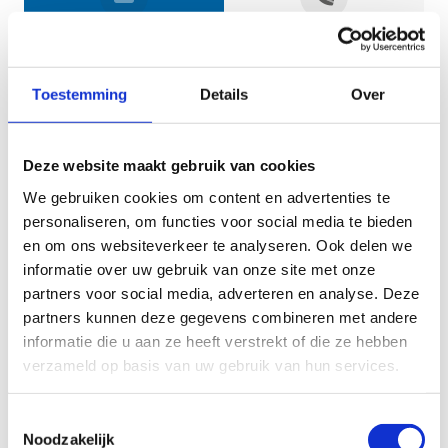
Jouw gegevens
Toestemming
Details
Over
Deze website maakt gebruik van cookies
We gebruiken cookies om content en advertenties te
personaliseren, om functies voor social media te bieden
en om ons websiteverkeer te analyseren. Ook delen we
informatie over uw gebruik van onze site met onze
Geef aan tot welk domein jouw vraag behoort
partners voor social media, adverteren en analyse. Deze
partners kunnen deze gegevens combineren met andere
KIES EEN DOMEIN
informatie die u aan ze heeft verstrekt of die ze hebben
verzameld op basis van uw gebruik van hun services.
Jouw vraag
Toestemmingsselectie
Noodzakelijk