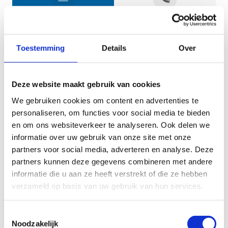
Jouw gegevens
Toestemming
Details
Over
Deze website maakt gebruik van cookies
We gebruiken cookies om content en advertenties te
personaliseren, om functies voor social media te bieden
en om ons websiteverkeer te analyseren. Ook delen we
informatie over uw gebruik van onze site met onze
Geef aan tot welk domein jouw vraag behoort
partners voor social media, adverteren en analyse. Deze
partners kunnen deze gegevens combineren met andere
KIES EEN DOMEIN
informatie die u aan ze heeft verstrekt of die ze hebben
verzameld op basis van uw gebruik van hun services.
Jouw vraag
Toestemmingsselectie
Noodzakelijk