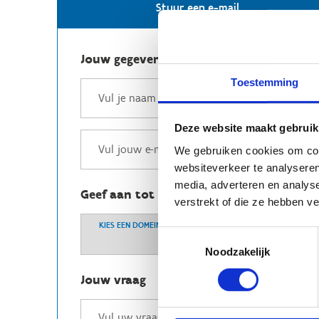
Stuur een e-mail
Jouw gegevens
Toestemming
Deze website maakt gebruik
We gebruiken cookies om cont
websiteverkeer te analyseren
media, adverteren en analys
Geef aan tot welk domein jouw vraag b
verstrekt of die ze hebben v
KIES EEN DOMEIN
Toestemmingsselectie
Noodzakelijk
Jouw vraag