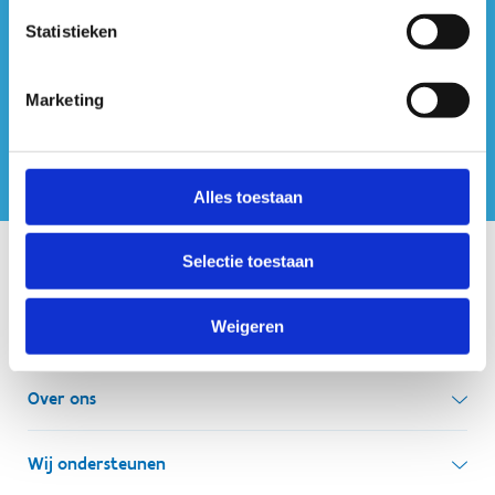
Statistieken
ook op sociale media
Marketing
Alles toestaan
Selectie toestaan
Onze centra
Weigeren
Sport Vlaanderen Hoofdzetel
Simon Bolivarlaan 17
Over ons
1000 Brussel
Wie zijn we, wat doen we
Wij ondersteunen
Ondernemingsnummer: BE 0248.142.826