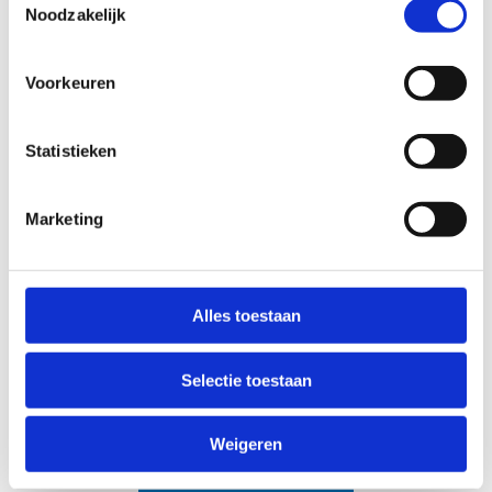
hieronder en vermeld in je e-mail:
Noodzakelijk
- Naam van de school
- Adres en ondernemingsnummer van de school
Voorkeuren
- Contactpersoon (leerkracht)
- Datum en gewenste tijden voor de reservering
Statistieken
- Geschat aantal gebruikers
- Eventuele extra benodigde materialen
Marketing
Wij staan klaar om je springuur tot een
productieve en inspirerende ervaring te maken.
Aarzel niet en maak je reservering vandaag nog!
Alles toestaan
Bekijk de algemene voorwaarden
Selectie toestaan
Weigeren