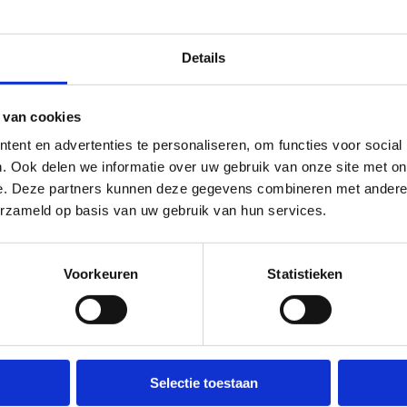
snummer van de school
acht)
Details
en voor de reservering
mers
 van cookies
igde materialen
ent en advertenties te personaliseren, om functies voor social
en heel trimester of zelfs een heel
. Ook delen we informatie over uw gebruik van onze site met on
, wij staan voor je klaar.
e. Deze partners kunnen deze gegevens combineren met andere i
erzameld op basis van uw gebruik van hun services.
rialen nodig voor jouw les?
Laat het
acht niet langer, maak je reservering
eerlingen een onvergetelijke LO-ervaring!
Voorkeuren
Statistieken
orwaarden
Selectie toestaan