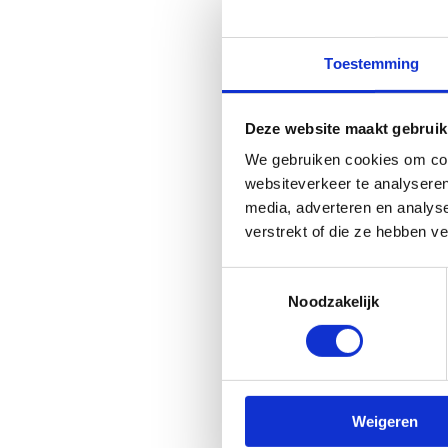
- Naam van de school
- Adres en onderneming
- Contactpersoon (leerkr
Toestemming
- Datum en gewenste tijd
- Geschat aantal deelne
Deze website maakt gebruik
- Eventuele extra benod
We gebruiken cookies om cont
Of je nu een enkele les, e
websiteverkeer te analyseren
schooljaar wilt reserveren
media, adverteren en analys
verstrekt of die ze hebben v
Heb je specifieke mate
ons weten in je e-mail. W
Toestemmingsselectie
vandaag nog en bied je l
Noodzakelijk
Bekijk de algemene vo
Weigeren